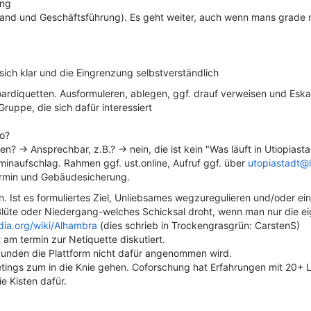
ung
and und Geschäftsführung)
. Es geht weiter, auch wenn mans grade n
sich klar und die Eingrenzung selbstverständlich
ardiquetten. Ausformuleren, ablegen, ggf. drauf verweisen und Eska
ruppe, die sich dafür interessiert
wo?
? -> Ansprechbar, z.B.? -> nein, die ist kein "Was läuft in Utiopias
minaufschlag. Rahmen ggf. ust.online, Aufruf ggf. über
utopiastadt@l
rmin und Gebäudesicherung.
in. Ist es formuliertes Ziel, Unliebsames wegzuregulieren und/oder ei
 Blüte oder Niedergang-welches Schicksal droht, wenn man nur die ei
dia.org/wiki/Alhambra
(dies schrieb in Trockengrasgrün: CarstenS)
 am termin zur Netiquette diskutiert.
Runden die Plattform nicht dafür angenommen wird.
eetings zum in die Knie gehen. Coforschung hat Erfahrungen mit 20+ L
 Kisten dafür.