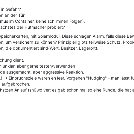
 in Gefahr?
en an der Tür
mus im Container, keine schlimmen Folgen).
s nächstes der Hutmacher probiert?
peicherkarten, mit Solarmodul. Diese schlagen Alarm, falls diese Be
 um versichern zu können? Prinzipiell gibts teilweise Schutz, Proble
en, die dokumentiert sind(Wert,
B
esitzer, Lagerort).
chung dient.
on unklar, aber gerne testen/verwenden
rde ausgemacht, aber aggressive Reaktion.
) -> Einbruchsziele waren eh leer. Vorgehen "Nudging" - man lässt fü
n aufgebrochen.
ächstzen Anlauf (sn0wdiver: es gab schon mal so eine Runde, die hat