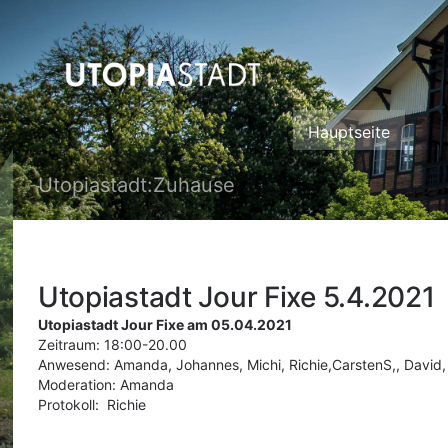
Zum
Hauptinhalt
springen
assistive.skiplink.to.breadcrumbs
assistive.skiplink.to.header.menu
assistive.skiplink.to.action.menu
assistive.skiplink.to.quick.search
Hauptseite
Utopiastadt:Zuhause
Utopiastadt Jour Fixe 5.4.2021
Utopiastadt Jour Fixe am 05.04.2021
Zeitraum: 18:00-20.00
Anwesend: Amanda
, Johannes, Michi, Richie
,CarstenS,
, David,
Moderation:
Amanda
Protokoll:
Richie