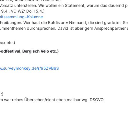
 Vorsatz unterstellen. Wir wollen ein Statement, warum das dauernd p
 9.4., VÖ WZ: Do. 15.4.)
nhaltssammlung+Kolumne
reibungen. Wer haut die Bufdis an= Niemand, die sind grade im Se
lumnenthemen durchsprechen. David ist aber gern Ansprechpartner und
ipex etc.)
dfestival, Bergisch Velo etc.)
ww.surveymonkey.de/r/95ZVB6S
:)
lem war reines Übersehen/nicht eben mailbar wg. DSGVO