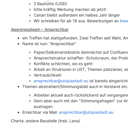
2 Bauhütte (IJGD)
bitte kräftig Werbung machen ab jetzt!
Canan bleibt außerdem ein halbes Jahr länger
Wir schreiben für ab 18 aus. Bewerbungen an
bew
Awarenessteam
– Ansprechbar
ein Treffen hat stattgefunden,
Zwei Treffen seit Wahl, 
Name ist nun: "
Ansprechbar
"
Paper/Selbstverständnis demnächst auf Confluenc
Ansprechstruktur schaffen -Schutzraum, der Probl
Konflikte schlichten, wo es geht
Arbeit an Strukturen in UST, Themen platzieren, ei
Vertraulichkeit!
ansprechbar@utopiastadt.eu
ist bereits eingericht
Themen abstrahiert/Stimmungsbild auch in Vorstand etc. 
Arbeiten aktuell auch rückblickend auf ver
g
angene
Gern aber auch mit den "Stimmungsfragen" zur A
austragen.
Erreichbar via Mail:
ansprechbar@utopiastadt.eu
Charta: andere Baustelle (insb. Lana)