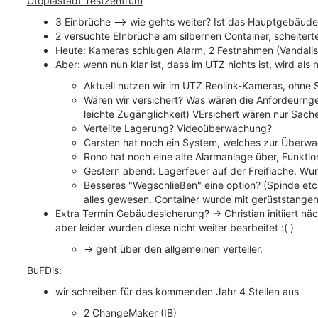
U
topiastadt
T
estzentrum
3 Einbrüche --> wie gehts weiter? Ist das Hauptgebäude
2 versuchte EInbrüche am silbernen Container, scheitert
Heute: Kameras schlugen Alarm, 2 Festnahmen (Vandalis
Aber: wenn nun klar ist, dass im UTZ nichts ist, wird al
Aktuell nutzen wir im UTZ Reolink-Kameras, ohne S
Wären wir versichert? Was wären die Anfordeurngen,
leichte Zugänglichkeit) VErsichert wären nur Sach
Verteilte Lagerung? Videoüberwachung?
Carsten hat noch ein System, welches zur Überwa
Rono hat noch eine alte Alarmanlage über, Funkti
Gestern abend: Lagerfeuer auf der Freifläche. Wu
Besseres "Wegschließen" eine option? (Spinde etc.
alles gewesen. Container wurde mit gerüststange
Extra Termin Gebäudesicherung? -> Christian initiiert n
aber leider wurden diese nicht weiter bearbeitet :( )
-> geht über den allgemeinen verteiler.
BuFDis
:
wir schreiben für das kommenden Jahr 4 Stellen aus
2 ChangeMaker (IB)