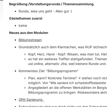
Begrüßung /Vorstellungsrunde / Themensammlung
Runde, wies uns geht - Allen gut :)
Gästethemen zuerst
keine
Neues aus den Modulen
Bildungstresen
Grundsätzlich auch dem Klarmachen, was NUP ist/mach
Kopf, Herz, Hand - Kopf: Wissen, was man tut, 
es hat ein weiteres Treffen stattgefunden. Theme
ust.online, alternativ Jitsi, weil kleinere Runde un
Kommendes Ziel: "Bildungsprogramm"
Plan, wann? Konkrete Termine? -> stehen noch nich
möglich. Von "Wie saniere ich schadstoffbelastet
Angegliedert an die offenen Werkstätten im Bergisc
Bildungsprogramm zu bringen. INsbesondere aktiv
GPA-Sanierung:
Schrauberraum wird nun doch nicht von den Schraubern be