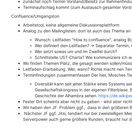
zunächst noch Termin Vorstand/Beisitz zur Rahmenfind
Terminaufschlag kommt
(zum Austausch gesamter Vorst
Confluence/Umgangston
Arbeitstool, keine allgemeine Diskussionsplattform
Analog zu den Mailinglisten: dort ist auch das Thema an 
Wunsch: Leitfaden "How to confluence", analog Bo
Wer definiert den Leitfaden? -> Separater Termin, G
Wer setzt sowas um und im Zweifel durch?
Schnittstelle UST-Charta? Wie kommuniziere ich 
Wo finden Themen Platz, die gesagt werden sollen/müssen
Leitfaden-Erarbeitung. Wer, wann? Richie macht nen Ter
Terminfindungen zusammenfassen Der hier, Mosches Te
Diversität kann seit jeher Stärke eines Systems se
Gesellschaftskongress in der eigenen Filterblase.
Geschichte der Alhambra sehen.
https://de.wikipe
Fester Ort scheints aber nicht zu geben - wird aber nicht
Wir haben den JF. Problem ggf., dass in den größeren 
Nächster JF ggf. Jitsi, tendiert nur bei zweistelligen M
Serverpower auch gerne größere Runden, braucht nur die