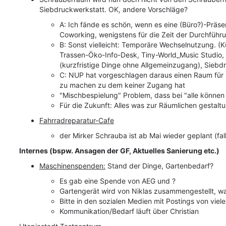
Siebdruckwerkstatt. OK, andere Vorschläge?
A: Ich fände es schön, wenn es eine (Büro?)-Präse
Coworking, wenigstens für die Zeit der Durchführu
B: Sonst vielleicht: Temporäre Wechselnutzung. (K
Trassen-Öko-Info-Desk, Tiny-World_Music Studio, 
(kurzfristige Dinge ohne Allgemeinzugang), Siebdr
C: NUP hat vorgeschlagen daraus einen Raum für
zu machen zu dem keiner Zugang hat
"Mischbespielung" Problem, dass bei "alle können
Für die Zukunft: Alles was zur Räumlichen gestalt
Fahrradr
eparatur-Cafe
der Mirker
S
chrauba ist ab Mai wieder geplant (fal
Internes (bspw. Ansagen der GF, Aktuelles Sanierung etc.)
Maschinenspenden:
Stand der Dinge, Gartenbedarf?
Es gab eine Spende von AEG und ?
Gartengerät wird von Niklas zusammengestellt, was
Bitte in den sozialen Medien mit Postings von viel
Kommunikation/Bedarf läuft über Christian