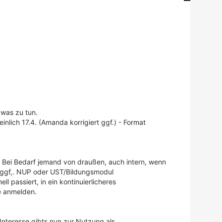
was zu tun.
lich 17.4. (Amanda korrigiert ggf.) - Format
t. Bei Bedarf jemand von draußen, auch intern, wenn
s ggf,. NUP oder UST/Bildungsmodul
 passiert, in ein kontinuierlicheres
e anmelden.
Interesse gibts nun zur Nutzung als