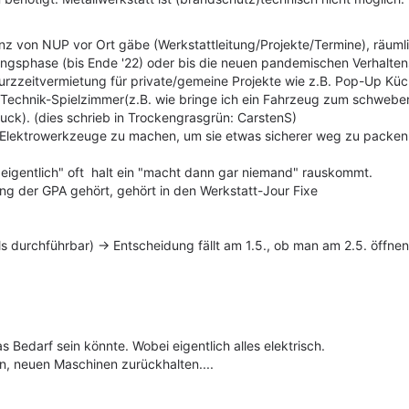
nz von NUP vor Ort gäbe (Werkstattleitung/Projekte/Termine), räuml
ngsphase (bis Ende '22) oder bis die neuen pandemischen Verhaltensm
urzzeitvermietung für private/gemeine Projekte wie z.B. Pop-Up Küch
Technik-Spielzimmer(z.B. wie bringe ich ein Fahrzeug zum schweben, 
uck). (dies schrieb in Trockengrasgrün: CarstenS)
 Elektrowerkzeuge zu machen, um sie etwas sicherer weg zu packen
 eigentlich" oft halt ein "macht dann gar niemand" rauskommt.
ung der GPA gehört, gehört in den Werkstatt-Jour Fixe
ls durchführbar)
-> Entscheidung fällt am 1.5., ob man am 2.5. öffnen
 Bedarf sein könnte. Wobei eigentlich alles elektrisch.
en, neuen Maschinen zurückhalten....