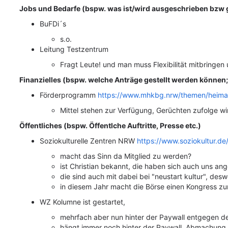
Jobs und Bedarfe (bspw. was ist/wird ausgeschrieben bzw 
BuFDi´s
s.o.
Leitung Testzentrum
Fragt Leute! und man muss Flexibilität mitbringe
Finanzielles (bspw. welche Anträge gestellt werden können; 
Förderprogramm
https://www.mhkbg.nrw/themen/heima
Mittel stehen zur Verfügung, Gerüchten zufolge wi
Öffentliches (bspw. Öffentlche Auftritte, Presse etc.)
Soziokulturelle Zentren NRW
https://www.soziokultur.de/
macht das Sinn da Mitglied zu werden?
ist Christian bekannt, die haben sich auch uns ang
die sind auch mit dabei bei "neustart kultur", d
in diesem Jahr macht die Börse einen Kongress zu
WZ Kolumne ist gestartet
,
mehrfach aber nun hinter der Paywall entgegen d
hängt immer noch hinter der Paywall, Abmachung is