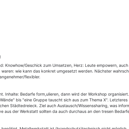
t
Hand: Knowhow/Geschick zum Umsetzen, Herz: Leute empowern, auch
n waren
: wie kann das konkret umgesetzt werden. Nächster wahrschein
d angenehmer/flexibler.
t. Inhalte: Bedarfe form,ulieren, dann wird der Workshop organisier
e Wände" bis "eine Gruppe tauscht sich aus zum Thema X". Letztere
hen Städtedreieck. Ziel auch Austausch/Wissenssharing, was informell
e aus der Werkstatt sollten da auch durchaus an den tresen Bedarf
nötigt. Metallwerkstatt ist (brandschutz)technisch nicht möglich. 