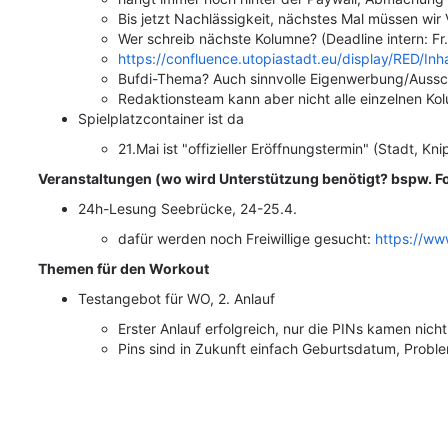
Bis jetzt Nachlässigkeit, nächstes Mal müssen wir
Wer schreib nächste Kolumne? (Deadline intern: Fr.
https://confluence.utopiastadt.eu/display/RED/I
Bufdi-Thema? Auch sinnvolle Eigenwerbung/Aussch
Redaktionsteam kann aber nicht alle einzelnen Ko
Spielplatzcontainer ist da
21.Mai ist "offizieller Eröffnungstermin" (Stadt, Kn
Veranstaltungen (wo wird Unterstützung benötigt? bspw. Foo
24h-Lesung Seebrücke, 24-25.4.
da
für
werden n
o
ch Freiwillige gesucht:
https://w
Themen für den Workout
Testangebot für WO, 2. Anlauf
Erster Anlauf erf
o
lgreich, nur die PINs kamen nicht 
Pins sind in Zukunft einfach Geburtsdatum, Prob