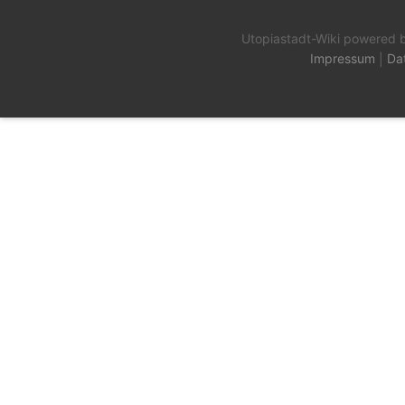
Utopiastadt-Wiki powered 
Impressum
|
Da