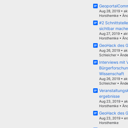
GeoportalComm
Aug 28, 2019
•
ak
Horsthemke
•
Änd
#2 Schnittstell
sichtbar mache
Aug 27, 2019
•
ak
Horsthemke
•
Änd
GeoHack des G
Aug 26, 2019
•
ak
Schleicher
•
Ände
Interviews mit 
Bürgerforschun
Wissenschaft
Aug 26, 2019
•
ak
Schleicher
•
Ände
Veranstaltungs
ergebnisse
Aug 23, 2019
•
ak
Horsthemke
•
Änd
GeoHack des G
Aug 23, 2019
•
er
Horsthemke